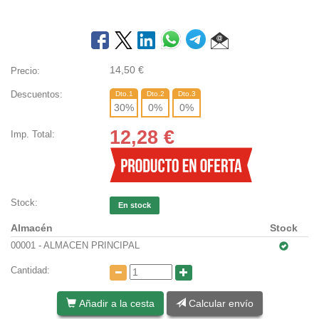
14,50
€
Precio:
Descuentos:
Dto.1
Dto.2
Dto.3
30
%
0
%
0
%
12,28
€
Imp. Total:
Stock:
En stock
Almacén
Stock
00001 - ALMACEN PRINCIPAL
Cantidad:
Añadir a la cesta
Calcular envío