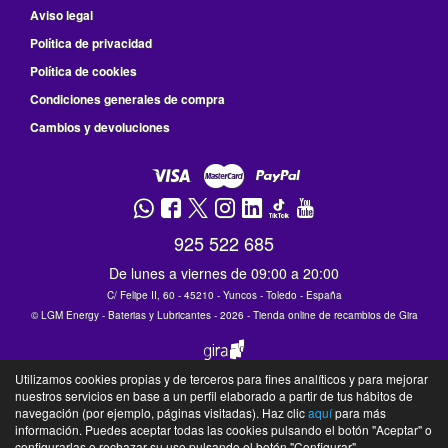
Aviso legal
Política de privacidad
Política de cookies
Condiciones generales de compra
Cambios y devoluciones
925 522 685
De lunes a viernes de 09:00 a 20:00
C/ Felipe II, 60 - 45210 - Yuncos - Toledo - España
©
LGM Energy - Baterias y Lubricantes
- 2026 -
Tienda online de recambios de Gira
Utilizamos cookies propias y de terceros para fines analíticos y para mejorar
nuestros servicios en base a un perfil elaborado a partir de tus hábitos de
navegación (por ejemplo, páginas visitadas). Haz clic
aquí
para más
información. Puedes aceptar todas las cookies pulsando el botón "Aceptar" o
configurarlas o rechazar su uso pulsando el botón "Configurar".