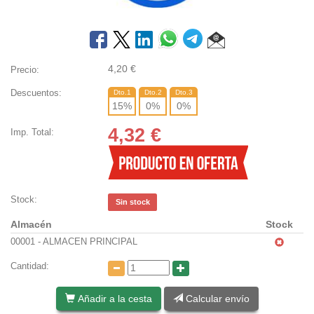
4,20
€
Precio:
Descuentos:
Dto.1
Dto.2
Dto.3
15
%
0
%
0
%
4,32
€
Imp. Total:
Stock:
Sin stock
Almacén
Stock
00001 - ALMACEN PRINCIPAL
Cantidad:
Añadir a la cesta
Calcular envío