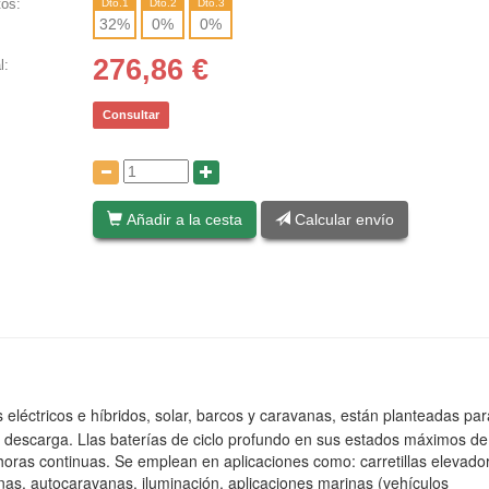
os:
Dto.1
Dto.2
Dto.3
32
%
0
%
0
%
276,86
€
l:
Consultar
:
Añadir a la cesta
Calcular envío
 eléctricos e híbridos, solar, barcos y caravanas, están planteadas pa
 descarga. Llas baterías de ciclo profundo en sus estados máximos de
 horas continuas. Se emplean en aplicaciones como: carretillas elevado
anas, autocaravanas, iluminación, aplicaciones marinas (vehículos