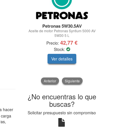
Petronas 5W30.5AV
FQS Ba
Aceite de motor Petronas Syntium 5000 AV
Batería moto a
5W30 5 L
42,77 €
Precio:
Pre
Stock:
Sto
Ver detalles
V
Anterior
Siguiente
¿No encuentras lo que
buscas?
ra hacer
Solicitar presupuesto sin compromiso
 carga
ras,