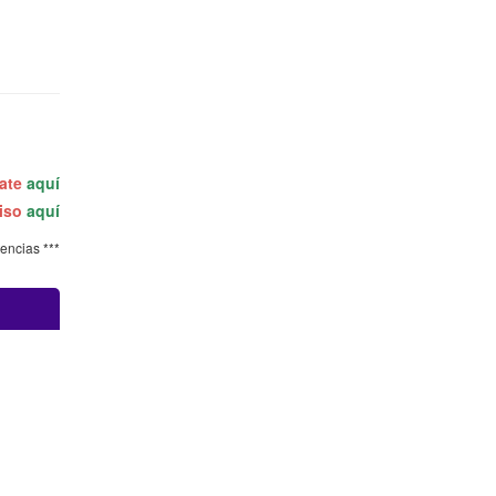
rate
aquí
miso
aquí
tencias ***