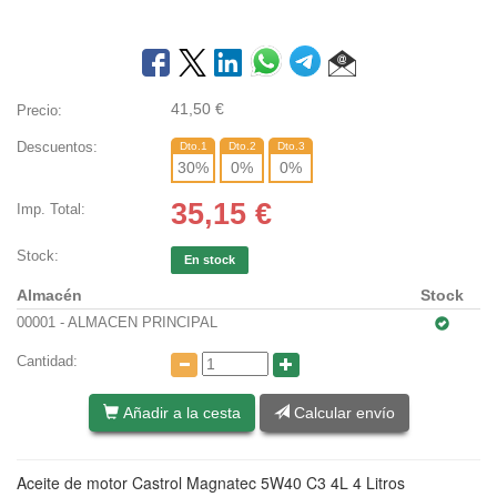
41,50
€
Precio:
Descuentos:
Dto.1
Dto.2
Dto.3
30
%
0
%
0
%
35,15
€
Imp. Total:
Stock:
En stock
Almacén
Stock
00001 - ALMACEN PRINCIPAL
Cantidad:
Añadir a la cesta
Calcular envío
Aceite de motor Castrol Magnatec 5W40 C3 4L 4 Litros