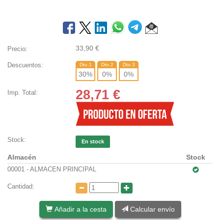
33,90
€
Precio:
Descuentos:
Dto.1
Dto.2
Dto.3
30
%
0
%
0
%
28,71
€
Imp. Total:
Stock:
En stock
Almacén
Stock
00001 - ALMACEN PRINCIPAL
Cantidad:
Añadir a la cesta
Calcular envío